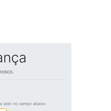
ança
nosco.
ao lado no campo abaixo