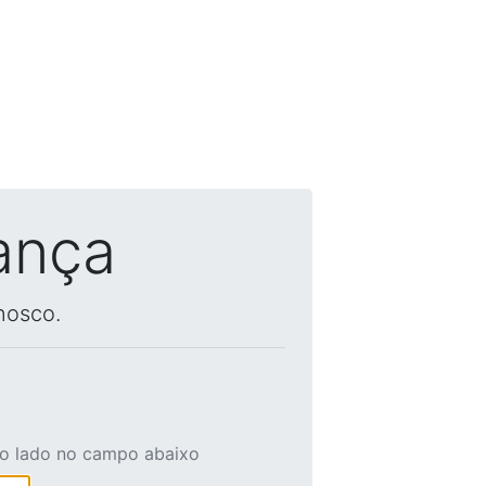
ança
nosco.
ao lado no campo abaixo