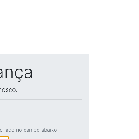
ança
nosco.
ao lado no campo abaixo