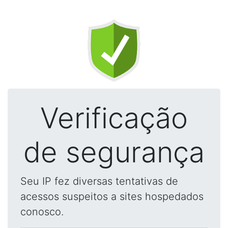
Verificação
de segurança
Seu IP fez diversas tentativas de
acessos suspeitos a sites hospedados
conosco.