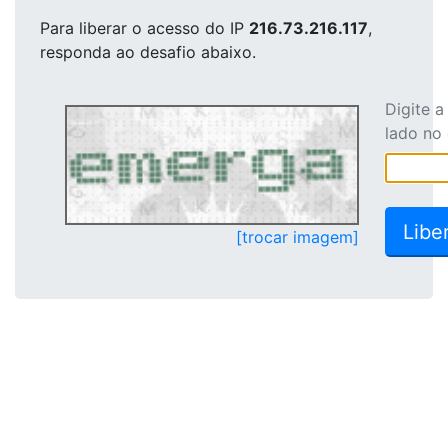
Para liberar o acesso
do IP
216.73.216.117
,
responda ao desafio abaixo.
Digite 
lado no
[trocar imagem]