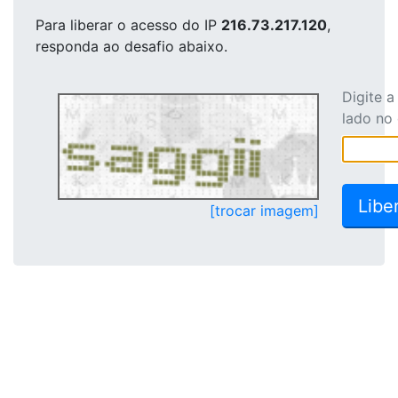
Para liberar o acesso
do IP
216.73.217.120
,
responda ao desafio abaixo.
Digite 
lado no
[trocar imagem]