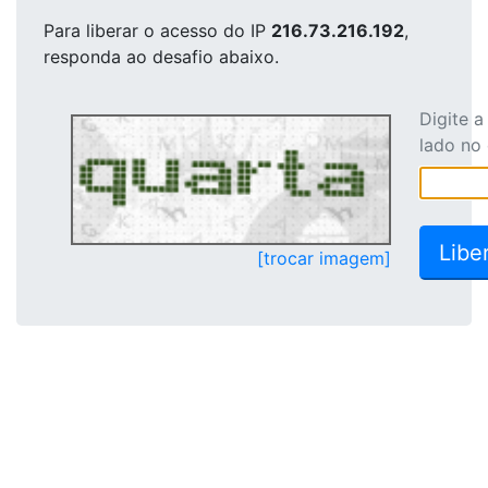
Para liberar o acesso
do IP
216.73.216.192
,
responda ao desafio abaixo.
Digite 
lado no
[trocar imagem]