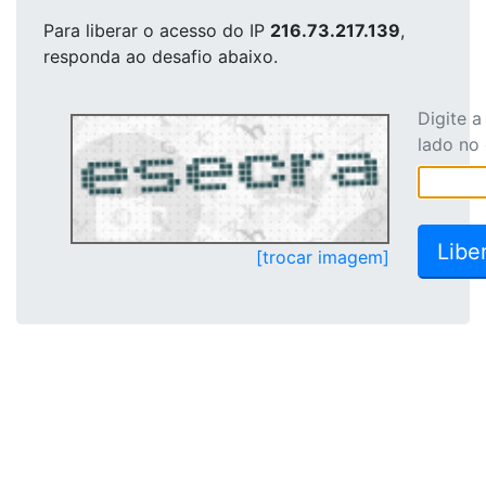
Para liberar o acesso
do IP
216.73.217.139
,
responda ao desafio abaixo.
Digite 
lado no
[trocar imagem]