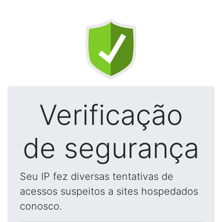
Verificação
de segurança
Seu IP fez diversas tentativas de
acessos suspeitos a sites hospedados
conosco.