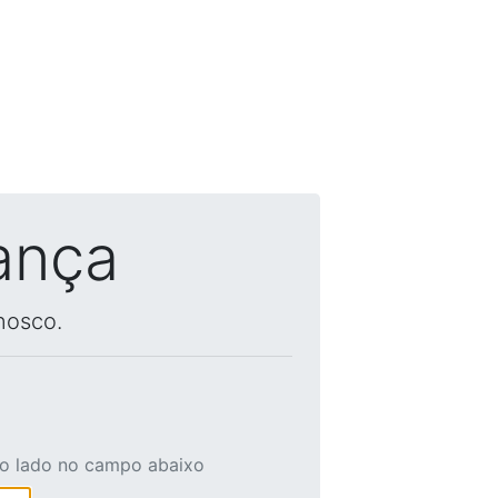
ança
nosco.
ao lado no campo abaixo