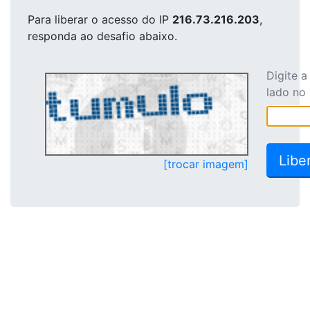
Para liberar o acesso
do IP
216.73.216.203
,
responda ao desafio abaixo.
Digite 
lado no
[trocar imagem]