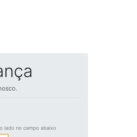
ança
nosco.
ao lado no campo abaixo