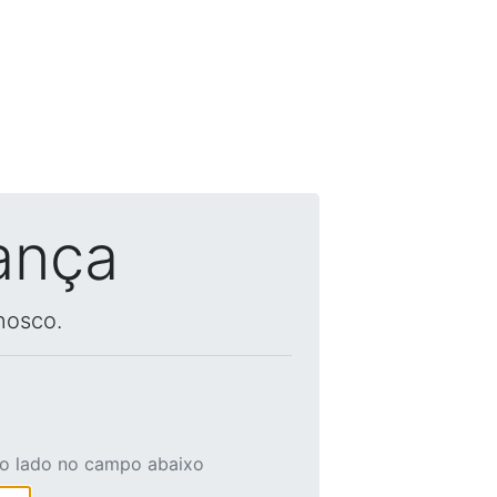
ança
nosco.
ao lado no campo abaixo