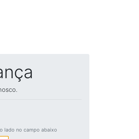
ança
nosco.
ao lado no campo abaixo