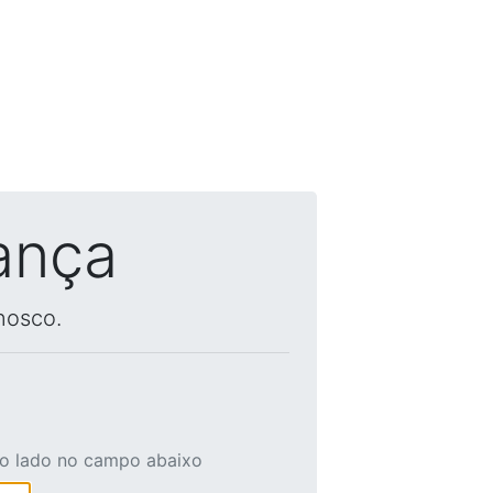
ança
nosco.
ao lado no campo abaixo