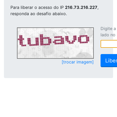
Para liberar o acesso
do IP
216.73.216.227
,
responda ao desafio abaixo.
Digite 
lado no
[trocar imagem]