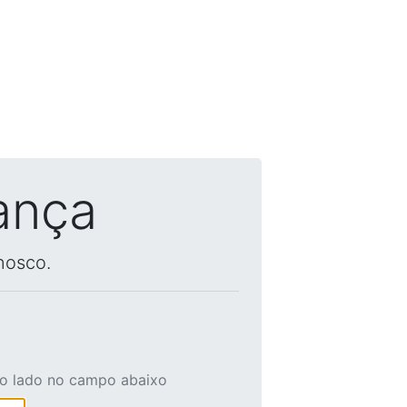
ança
nosco.
ao lado no campo abaixo