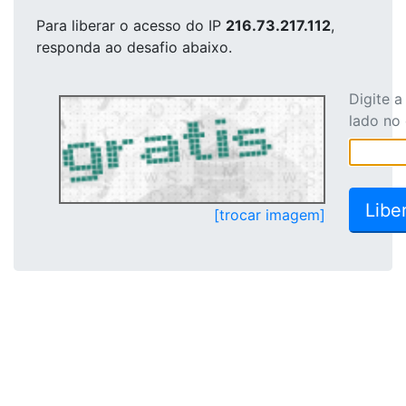
Para liberar o acesso
do IP
216.73.217.112
,
responda ao desafio abaixo.
Digite 
lado no
[trocar imagem]