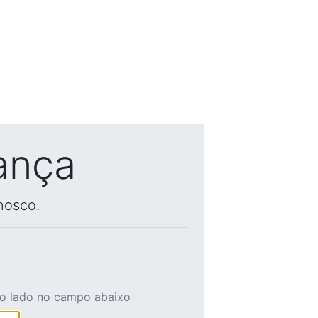
ança
nosco.
ao lado no campo abaixo