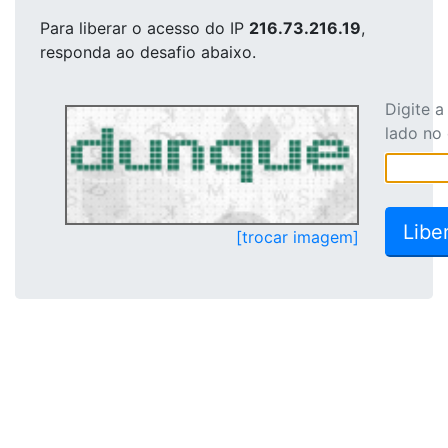
Para liberar o acesso
do IP
216.73.216.19
,
responda ao desafio abaixo.
Digite 
lado no
[trocar imagem]