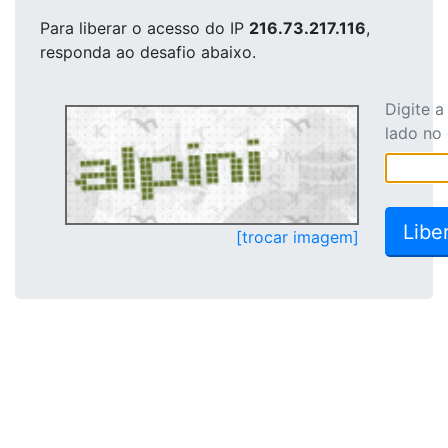
Para liberar o acesso
do IP
216.73.217.116
,
responda ao desafio abaixo.
Digite 
lado no
[trocar imagem]