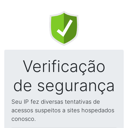
Verificação
de segurança
Seu IP fez diversas tentativas de
acessos suspeitos a sites hospedados
conosco.