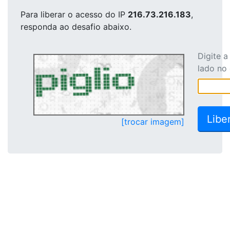
Para liberar o acesso
do IP
216.73.216.183
,
responda ao desafio abaixo.
Digite 
lado no
[trocar imagem]