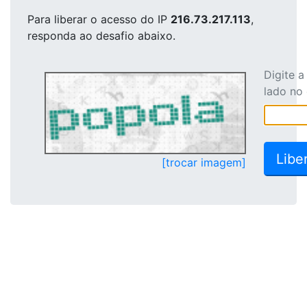
Para liberar o acesso
do IP
216.73.217.113
,
responda ao desafio abaixo.
Digite 
lado no
[trocar imagem]