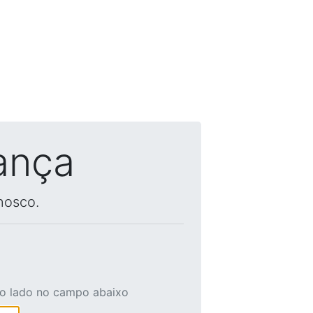
ança
nosco.
ao lado no campo abaixo