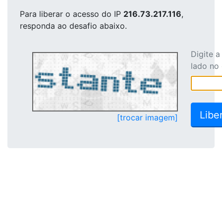
Para liberar o acesso
do IP
216.73.217.116
,
responda ao desafio abaixo.
Digite 
lado no
[trocar imagem]