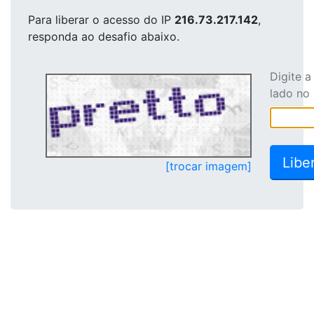
Para liberar o acesso
do IP
216.73.217.142
,
responda ao desafio abaixo.
Digite 
lado no
[trocar imagem]