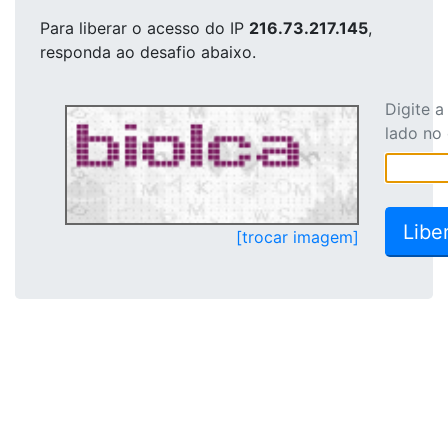
Para liberar o acesso
do IP
216.73.217.145
,
responda ao desafio abaixo.
Digite 
lado no
[trocar imagem]