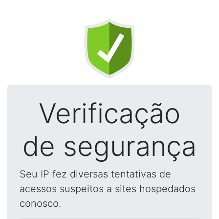
Verificação
de segurança
Seu IP fez diversas tentativas de
acessos suspeitos a sites hospedados
conosco.