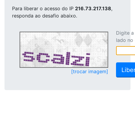
Para liberar o acesso
do IP
216.73.217.138
,
responda ao desafio abaixo.
Digite 
lado no
[trocar imagem]