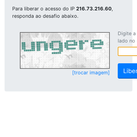
Para liberar o acesso
do IP
216.73.216.60
,
responda ao desafio abaixo.
Digite 
lado no
[trocar imagem]