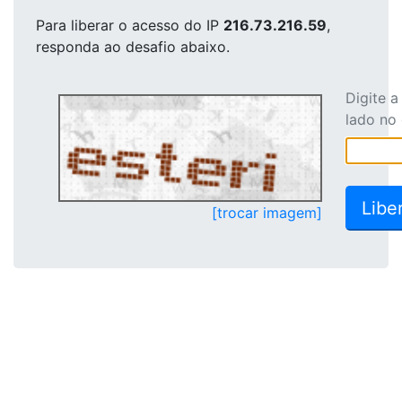
Para liberar o acesso
do IP
216.73.216.59
,
responda ao desafio abaixo.
Digite 
lado no
[trocar imagem]