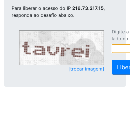
Para liberar o acesso
do IP
216.73.217.15
,
responda ao desafio abaixo.
Digite 
lado no
[trocar imagem]