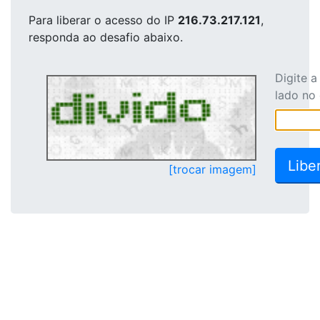
Para liberar o acesso
do IP
216.73.217.121
,
responda ao desafio abaixo.
Digite 
lado no
[trocar imagem]