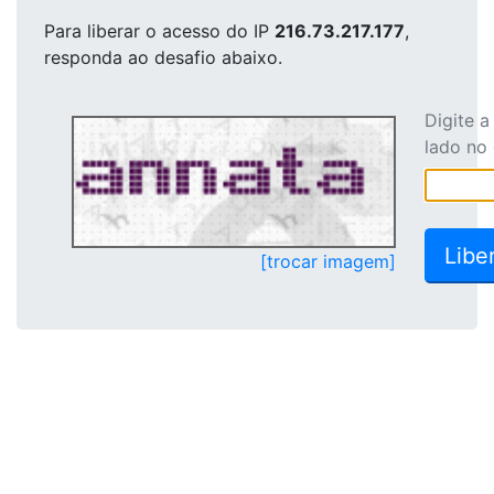
Para liberar o acesso
do IP
216.73.217.177
,
responda ao desafio abaixo.
Digite 
lado no
[trocar imagem]