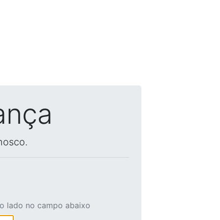
ança
nosco.
ao lado no campo abaixo