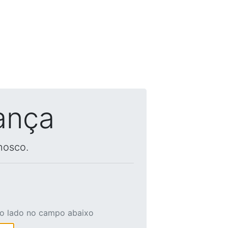
ança
nosco.
ao lado no campo abaixo