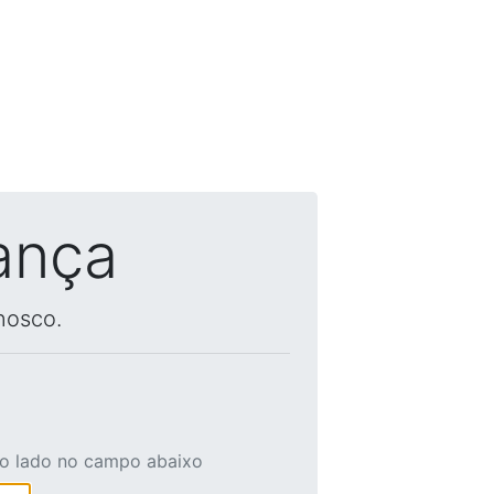
ança
nosco.
ao lado no campo abaixo