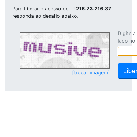
Para liberar o acesso
do IP
216.73.216.37
,
responda ao desafio abaixo.
Digite 
lado no
[trocar imagem]