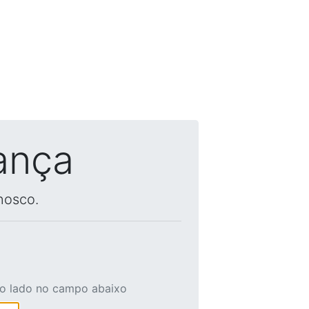
ança
nosco.
ao lado no campo abaixo