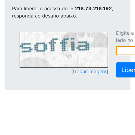
Para liberar o acesso
do IP
216.73.216.192
,
responda ao desafio abaixo.
Digite 
lado no
[trocar imagem]