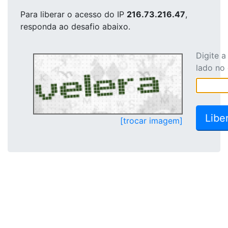
Para liberar o acesso
do IP
216.73.216.47
,
responda ao desafio abaixo.
Digite 
lado no
[trocar imagem]