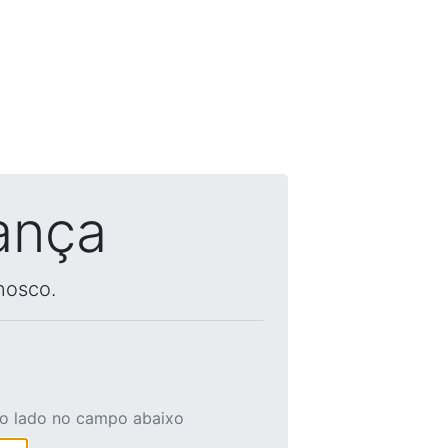
ança
nosco.
ao lado no campo abaixo