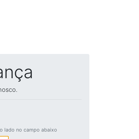
ança
nosco.
ao lado no campo abaixo