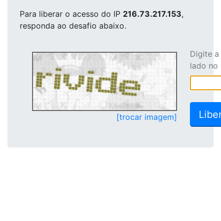
Para liberar o acesso
do IP
216.73.217.153
,
responda ao desafio abaixo.
Digite 
lado no
[trocar imagem]