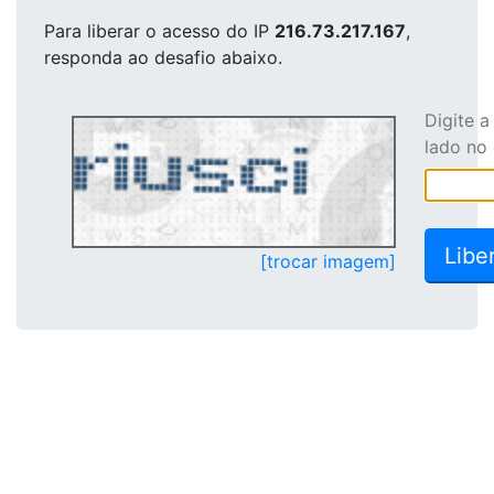
Para liberar o acesso
do IP
216.73.217.167
,
responda ao desafio abaixo.
Digite 
lado no
[trocar imagem]