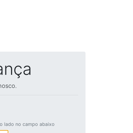
ança
nosco.
ao lado no campo abaixo