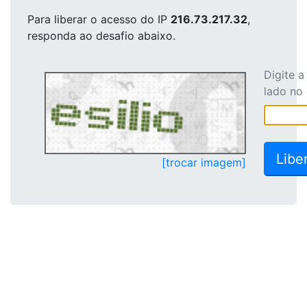
Para liberar o acesso
do IP
216.73.217.32
,
responda ao desafio abaixo.
Digite 
lado no
[trocar imagem]