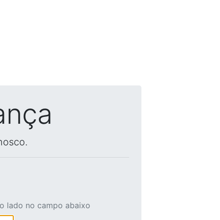
ança
nosco.
ao lado no campo abaixo