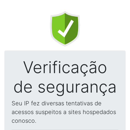
Verificação
de segurança
Seu IP fez diversas tentativas de
acessos suspeitos a sites hospedados
conosco.