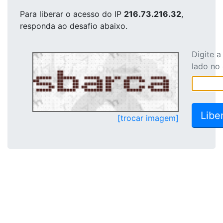
Para liberar o acesso
do IP
216.73.216.32
,
responda ao desafio abaixo.
Digite 
lado no
[trocar imagem]