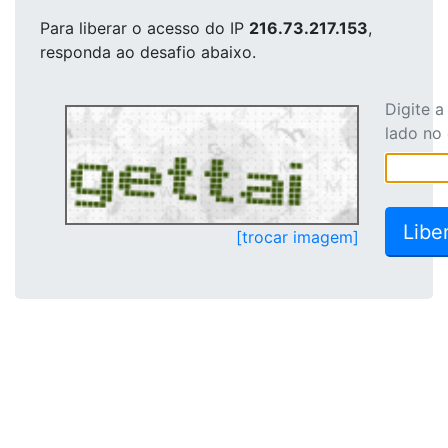
Para liberar o acesso
do IP
216.73.217.153
,
responda ao desafio abaixo.
Digite 
lado no
[trocar imagem]