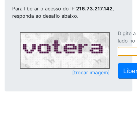
Para liberar o acesso
do IP
216.73.217.142
,
responda ao desafio abaixo.
Digite 
lado no
[trocar imagem]