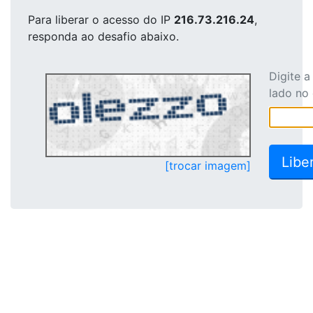
Para liberar o acesso
do IP
216.73.216.24
,
responda ao desafio abaixo.
Digite 
lado no
[trocar imagem]